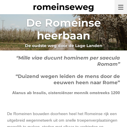
romeinseweg
Ga
direct
De Romeinse
naar
de
heerbaan
hoofdinhoud
De oudste weg door de Lage Landen
“Mille viae ducunt hominem per saecula
Romam”
“Duizend wegen leiden de mens door de
eeuwen heen naar Rome”
Alanus ab Insulis, cisterciënzer monnik omstreeks 1200
De Romeinen bouwden doorheen heel het Romeinse rijk een
uitgebreid wegennetwerk uit om snelle troepenverplaatsingen
mogelijk te maken, steden met elkaar te verbinden en