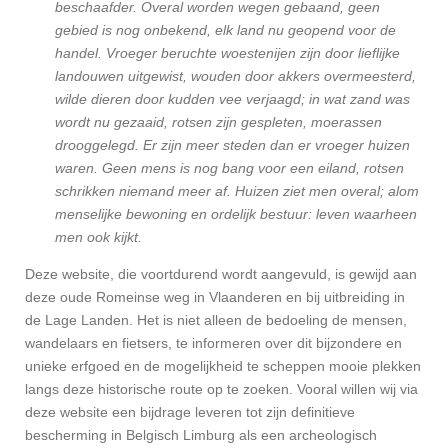
beschaafder. Overal worden wegen gebaand, geen
gebied is nog onbekend, elk land nu geopend voor de
handel. Vroeger beruchte woestenijen zijn door lieflijke
landouwen uitgewist, wouden door akkers overmeesterd,
wilde dieren door kudden vee verjaagd; in wat zand was
wordt nu gezaaid, rotsen zijn gespleten, moerassen
drooggelegd. Er zijn meer steden dan er vroeger huizen
waren. Geen mens is nog bang voor een eiland, rotsen
schrikken niemand meer af. Huizen ziet men overal; alom
menselijke bewoning en ordelijk bestuur: leven waarheen
men ook kijkt.
Deze website, die voortdurend wordt aangevuld, is gewijd aan
deze oude Romeinse weg in Vlaanderen en bij uitbreiding in
de Lage Landen.
Het is niet alleen de bedoeling de mensen,
wandelaars en fietsers, te informeren over dit bijzondere en
unieke erfgoed en de mogelijkheid te scheppen mooie plekken
langs deze historische route op te zoeken. Vooral willen wij via
deze website een bijdrage leveren tot zijn definitieve
bescherming in Belgisch Limburg als een archeologisch