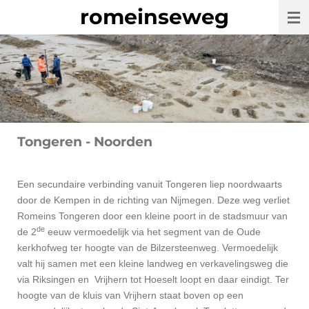
romeinseweg
Ga
direct
naar
de
hoofdinhoud
Tongeren - Noorden
Een secundaire verbinding vanuit Tongeren liep noordwaarts
door de Kempen in de richting van Nijmegen. Deze weg verliet
Romeins Tongeren door een kleine poort in de stadsmuur van
de
de 2
eeuw vermoedelijk via het segment van de Oude
kerkhofweg ter hoogte van de Bilzersteenweg. Vermoedelijk
valt hij samen met een kleine landweg en verkavelingsweg die
via Riksingen en Vrijhern tot Hoeselt loopt en daar eindigt. Ter
hoogte van de kluis van Vrijhern staat boven op een