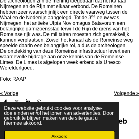
De archeologen zijn de mening toegedaan dat het kanaal
Nijmegen en de Rijn met elkaar verbond. De Romeinen
hebben zeer waarschijnlijk een directe vaarweg tussen de
de
Waal en de Nederrijn aangelegd. Tot de 3
eeuw was
Nijmegen, het antieke Ulpia Noviomagus Batavorum een
belangrijke garnizoensstad terwijl de Rijn de grens van het
Romeinse rijk was. De militairen moesten zich gemakkelijk
kunnen verplaatsen. Zowel het kanaal als de Romeinse weg
speelde daarin een belangrijke rol, aldus de archeologen.
De ontdekking van deze Romeinse infrastructuur levert een
waardevolle bijdrage aan onze kennis van de Romeinse
Limes. De Limes is afgelopen week erkend als Unesco
Werelderfgoed.
Foto: RAAP
«
Vorige
Volgende
»
D
D
S
D
Deze website gebruikt cookies voor analyse-
e
e
h
e
doeleinden en/of het tonen van advertenties. Door
l
e
a
l
JouwWeb
gebruik te blijven maken van de site gaat u
e
l
r
e
Maak jouw eigen website met
hiermee akkoord.
n
e
n
Akkoord
© 2020 - 2026 romeinseweg