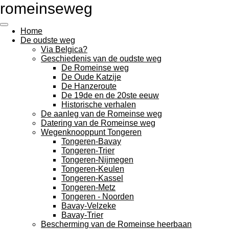
romeinseweg
Ga
direct
naar
Home
de
De oudste weg
hoofdinhoud
Via Belgica?
Geschiedenis van de oudste weg
De Romeinse weg
De Oude Katzije
De Hanzeroute
De 19de en de 20ste eeuw
Historische verhalen
De aanleg van de Romeinse weg
Datering van de Romeinse weg
Wegenknooppunt Tongeren
Tongeren-Bavay
Tongeren-Trier
Tongeren-Nijmegen
Tongeren-Keulen
Tongeren-Kassel
Tongeren-Metz
Tongeren - Noorden
Bavay-Velzeke
Bavay-Trier
Bescherming van de Romeinse heerbaan