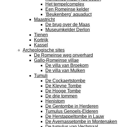
Het tempelcomplex
Een Romeinse kelder
'Beukenberg' aquaduct
Maastricht
De brug over de Maas
Museumkelder Derlon
Tienen
Kortrijk
Kassel
Archeologische sites
De Romeinse weg onverhard
Gallo-Romeinse villae
De villa van Broekom
De villa van Mulken
Tumuli
De Cockaertstombe
De Kleyne Tombe
De Hooge Tombe
De drie tommen
Henistom
De Gentombe in Herderen
Tumulus Genoels-Elderen
De Herstappeltombe in Lauw
De Avernassetombe in Montenaken
De tumulus van Vechmaal