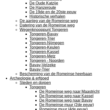
De Oude Katzije
De Hanzeroute
De 19de en de 20ste eeuw
Historische verhalen
De aanleg van de Romeinse weg
Datering van de Romeinse weg
Wegenknooppunt Tongeren
Tongeren-Bavay
Tongeren-Trier
Tongeren-Nijmegen
Tongeren-Keulen
Tongeren-Kassel
Tongeren-Metz
Tongeren - Noorden
Bavay-Velzeke
Bavay-Trier
Bescherming van de Romeinse heerbaan
Archeologie & erfgoed
Steden en dorpen
Tongeren
De Romeinse weg naar Maastricht
De Romeinse weg naar Kassel
De Romeinse weg naar Bavay
De Romeinse muur (2de eeuw)
Romeinse muur (4de eeuw)