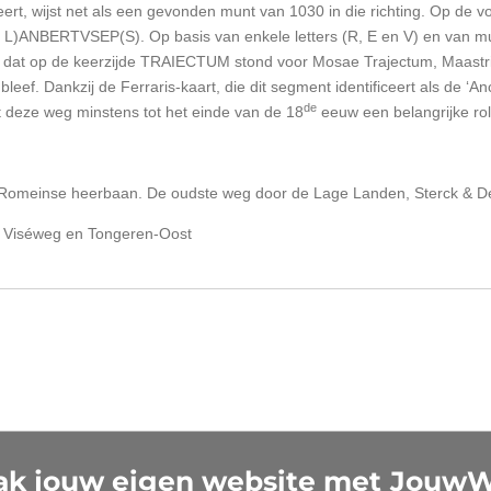
ert, wijst net als een gevonden munt van 1030 in die richting. Op de vo
S L)ANBERTVSEP(S). Op basis van enkele letters (R, E en V) en van m
 dat op de keerzijde TRAIECTUM stond voor Mosae Trajectum, Maastr
bleef.
Dankzij de Ferraris-kaart, die dit segment identificeert als de 
de
 deze weg minstens tot het einde van de 18
eeuw een belangrijke rol
Romeinse heerbaan. De oudste weg door de Lage Landen, Sterck & De
e Viséweg en Tongeren-Oost
k jouw eigen website met
Jouw