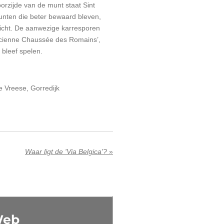
orzijde van de munt staat Sint
unten die beter bewaard bleven,
icht. De aanwezige karresporen
‘Ancienne Chaussée des Romains’,
 bleef spelen.
 Vreese, Gorredijk
Waar ligt de 'Via Belgica'?
»
Web