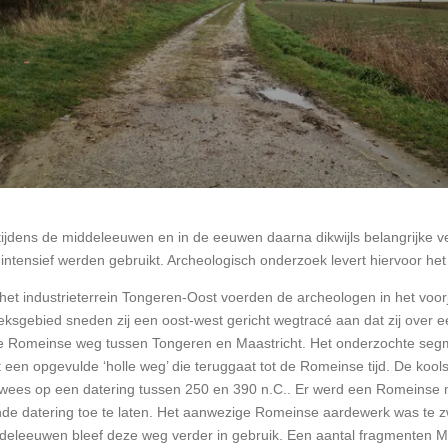
dens de middeleeuwen en in de eeuwen daarna dikwijls belangrijke ve
ntensief werden gebruikt. Archeologisch onderzoek levert hiervoor het
 het industrieterrein Tongeren-Oost voerden de archeologen in het vo
oeksgebied sneden zij een oost-west gericht wegtracé aan dat zij over
de Romeinse weg tussen Tongeren en Maastricht. Het onderzochte seg
een opgevulde ‘holle weg’ die teruggaat tot de Romeinse tijd. De kools
ees op een datering tussen 250 en 390 n.C.. Er werd een Romeinse mu
e datering toe te laten. Het aanwezige Romeinse aardewerk was te 
ddeleeuwen bleef deze weg verder in gebruik. Een aantal fragmenten 