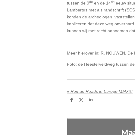
de
de
tussen de 9
en de 14
eeuw situe
Lambertus met als randschrift (SC
konden de archeologen vaststellen
impliceren dat deze weg onverhard 
kunnen wij met recht aannemen dat
Meer hierover in: R. NOUWEN, De 
Foto: de Heesterveldweg tussen d
«
Roman Roads in Europe MMXXI
D
D
S
e
e
h
l
e
a
e
l
r
n
e
Maa